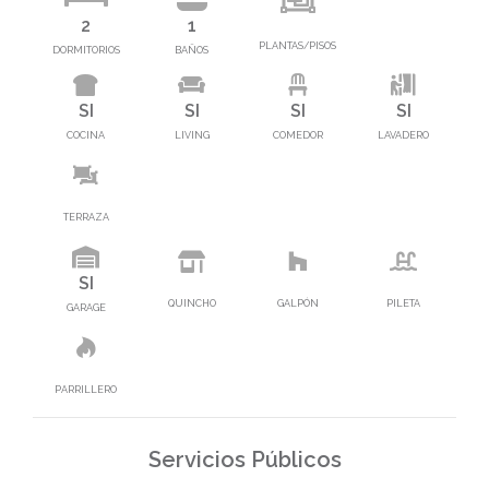
2
1
PLANTAS/PISOS
DORMITORIOS
BAÑOS
SI
SI
SI
SI
COCINA
LIVING
COMEDOR
LAVADERO
TERRAZA
SI
QUINCHO
GALPÓN
PILETA
GARAGE
PARRILLERO
Servicios Públicos