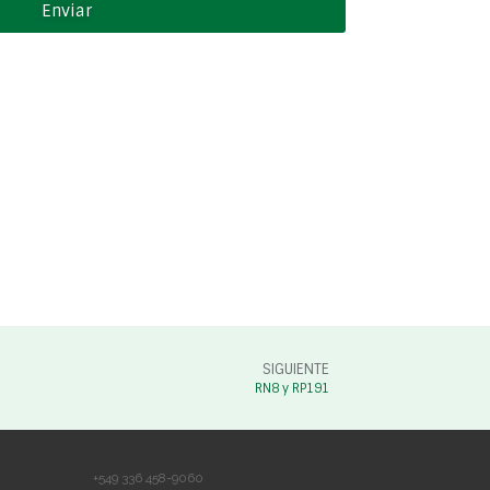
Enviar
SIGUIENTE
RN8 y RP191
+549 336 458-9060