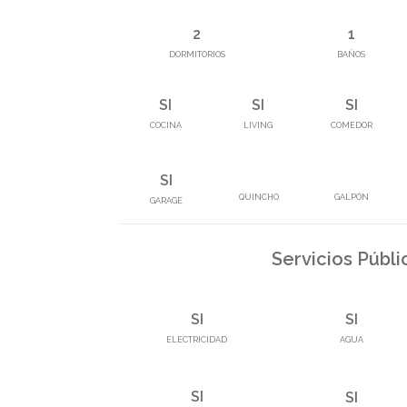
2
1
DORMITORIOS
BAÑOS
SI
SI
SI
COCINA
LIVING
COMEDOR
SI
QUINCHO
GALPÓN
GARAGE
Servicios Públi
SI
SI
ELECTRICIDAD
AGUA
SI
SI