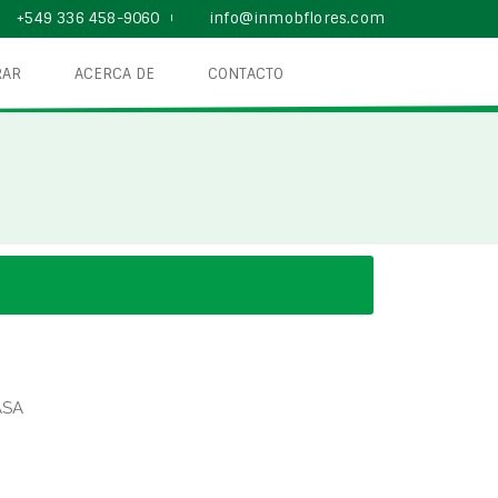
+549 336 458-9060
info@inmobflores.com
AR
ACERCA DE
CONTACTO
ASA