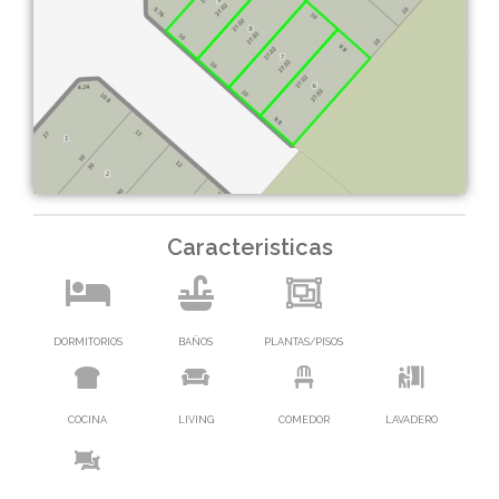
Caracteristicas
DORMITORIOS
BAÑOS
PLANTAS/PISOS
COCINA
LIVING
COMEDOR
LAVADERO